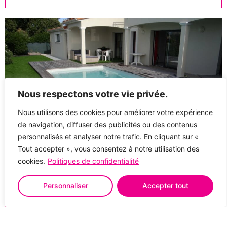
Nous respectons votre vie privée.
Nous utilisons des cookies pour améliorer votre expérience
de navigation, diffuser des publicités ou des contenus
personnalisés et analyser notre trafic. En cliquant sur «
Tout accepter », vous consentez à notre utilisation des
Volet de piscine immergé
cookies.
Politiques de confidentialité
UNE COUVERTURE DE SÉCURITÉ AUTOMATIQUE IMMERGÉE
En savoir plus
Personnaliser
Accepter tout
Nous contacter