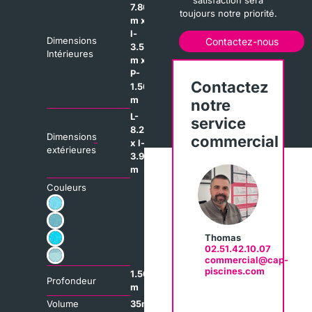
satisfaction sera
7.80
toujours notre priorité.
m x
l-
Dimensions
Contactez-nous
3.50
Intérieures
m x
P-
Contactez
1.50
m
notre
L-
service
8.20
Dimensions
commercial
x l-
extérieures
3.90
m
Couleurs
Thomas
02.51.42.10.07
commercial@cap-
piscines.com
1.50
Profondeur
m
Volume
35m³