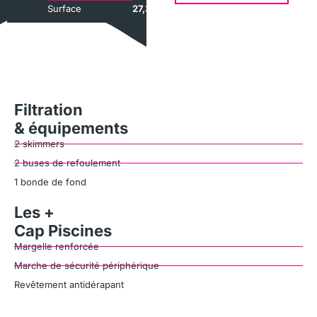
Surface
27,3m²
Filtration
& équipements
2 skimmers
2 buses de refoulement
1 bonde de fond
Les +
Cap Piscines
Margelle renforcée
Marche de sécurité périphérique
Revêtement antidérapant