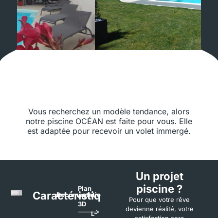
Vous recherchez un modèle tendance, alors
notre piscine OCÉAN est faite pour vous. Elle
est adaptée pour recevoir un volet immergé.
Un projet
piscine ?
Plan
Caractéristiques
Documentation
en
Pour que votre rêve
3D
devienne réalité, votre
L-