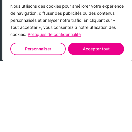
Nous utilisons des cookies pour améliorer votre expérience
pe
Nous sommes très satisfait du sérieux de cette
Ca
de navigation, diffuser des publicités ou des contenus
uivi
entreprise ainsi que du terrassier qui nous a été
n
personnalisés et analyser notre trafic. En cliquant sur «
proposé pour la réalisation du terrassement et la
e
Tout accepter », vous consentez à notre utilisation des
ent
mise en place de la piscine c’est parfaitement
ét
cookies.
Politiques de confidentialité
s
déroulée ainsi que la mise en service qui a été
complété avec quelques conseils pour bien
fe
démarrer. Nous remercions Cap Piscine pour le
Personnaliser
Accepter tout
sérieux de ces équipes
Jean-Luc Bertrand
Voir tous les avis