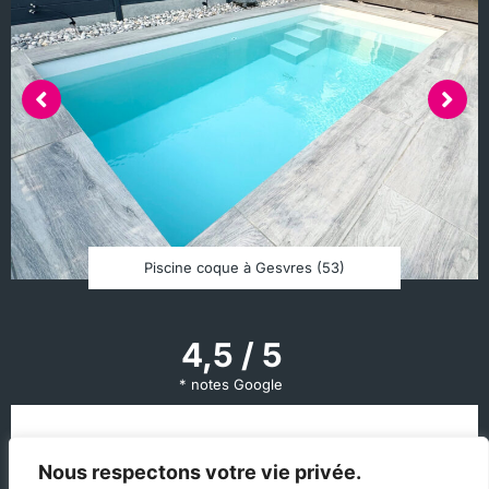
Piscine coque à Gesvres (53)
4,5 / 5
* notes Google
Des clients
Nous respectons votre vie privée.
satisfaits