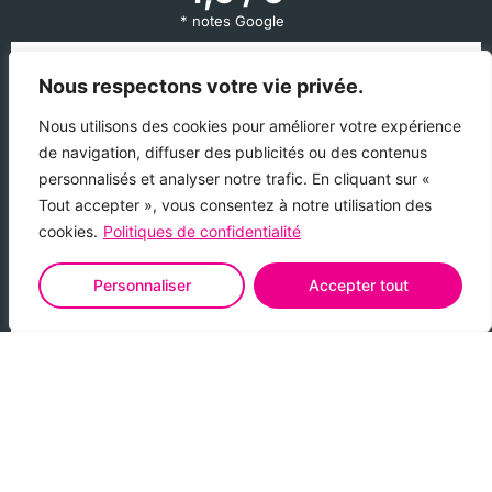
* notes Google
Nous respectons votre vie privée.
Des clients
satisfaits
Nous utilisons des cookies pour améliorer votre expérience
de navigation, diffuser des publicités ou des contenus
pe
Nous sommes très satisfait du sérieux de cette
Ca
personnalisés et analyser notre trafic. En cliquant sur «
uivi
entreprise ainsi que du terrassier qui nous a été
n
Tout accepter », vous consentez à notre utilisation des
proposé pour la réalisation du terrassement et la
e
cookies.
Politiques de confidentialité
ent
mise en place de la piscine c’est parfaitement
ét
s
déroulée ainsi que la mise en service qui a été
complété avec quelques conseils pour bien
fe
Personnaliser
Accepter tout
démarrer. Nous remercions Cap Piscine pour le
sérieux de ces équipes
Jean-Luc Bertrand