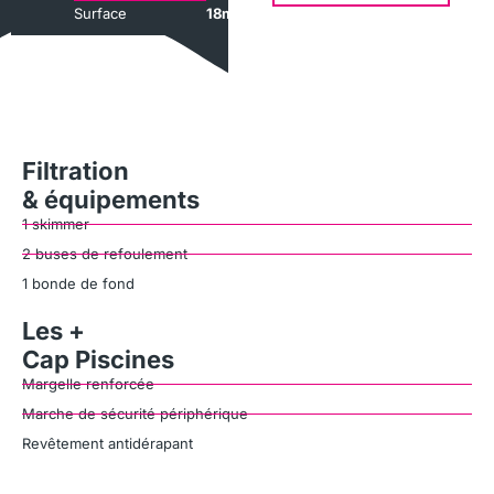
Surface
18m²
Filtration
& équipements
1 skimmer
2 buses de refoulement
1 bonde de fond
Les +
Cap Piscines
Margelle renforcée
Marche de sécurité périphérique
Revêtement antidérapant