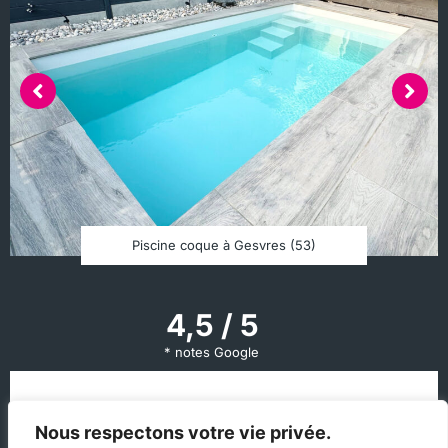
Piscine coque à Gesvres (53)
4,5 / 5
* notes Google
Des clients
Nous respectons votre vie privée.
satisfaits