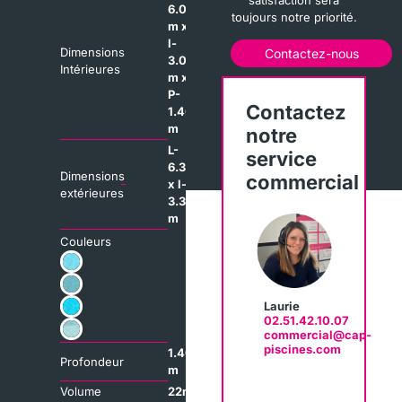
satisfaction sera
6.00
toujours notre priorité.
m x
l-
Dimensions
Contactez-nous
3.00
Intérieures
m x
P-
Contactez
1.40
m
notre
L-
service
6.30
Dimensions
commercial
x l-
extérieures
3.30
m
Couleurs
Laurie​
02.51.42.10.07
commercial@cap-
piscines.com
1.40
Profondeur
m
Volume
22m³