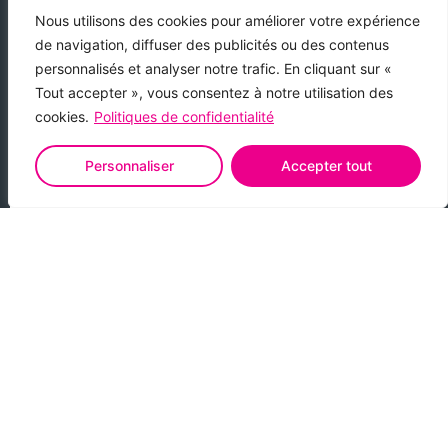
Nous utilisons des cookies pour améliorer votre expérience
pe
Nous sommes très satisfait du sérieux de cette
Ca
de navigation, diffuser des publicités ou des contenus
uivi
entreprise ainsi que du terrassier qui nous a été
n
personnalisés et analyser notre trafic. En cliquant sur «
proposé pour la réalisation du terrassement et la
e
Tout accepter », vous consentez à notre utilisation des
ent
mise en place de la piscine c’est parfaitement
ét
cookies.
Politiques de confidentialité
s
déroulée ainsi que la mise en service qui a été
complété avec quelques conseils pour bien
fe
démarrer. Nous remercions Cap Piscine pour le
Personnaliser
Accepter tout
sérieux de ces équipes
Jean-Luc Bertrand
Voir tous les avis